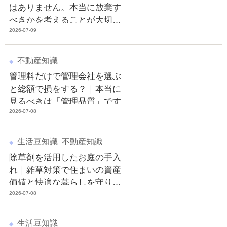
はありません。本当に放棄す
べきかを考えることが大切で
2026-07-09
す
不動産知識
管理料だけで管理会社を選ぶ
と総額で損をする？｜本当に
見るべきは「管理品質」です
2026-07-08
生活豆知識
不動産知識
除草剤を活用したお庭の手入
れ｜雑草対策で住まいの資産
価値と快適な暮らしを守りま
2026-07-08
しょう
生活豆知識