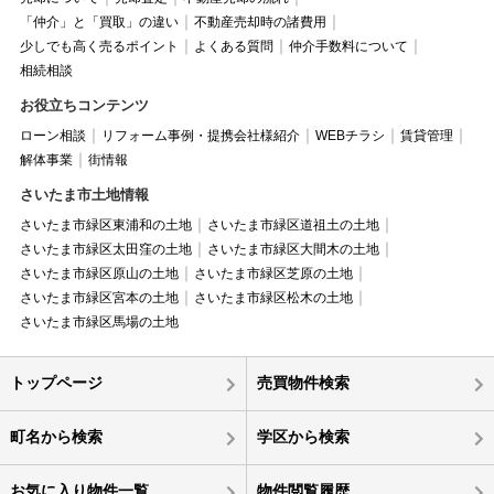
「仲介」と「買取」の違い
不動産売却時の諸費用
少しでも高く売るポイント
よくある質問
仲介手数料について
相続相談
お役立ちコンテンツ
ローン相談
リフォーム事例・提携会社様紹介
WEBチラシ
賃貸管理
解体事業
街情報
さいたま市土地情報
さいたま市緑区東浦和の土地
さいたま市緑区道祖土の土地
さいたま市緑区太田窪の土地
さいたま市緑区大間木の土地
さいたま市緑区原山の土地
さいたま市緑区芝原の土地
さいたま市緑区宮本の土地
さいたま市緑区松木の土地
さいたま市緑区馬場の土地
トップページ
売買物件検索
町名から検索
学区から検索
お気に入り物件一覧
物件閲覧履歴