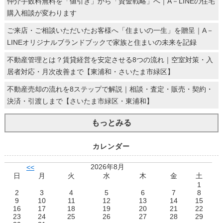
仲介手数料無料を「値引き」から「資金戦略」へ｜A－LINEの住宅
購入相談が変わります
ご来店・ご相談いただいたお客様へ「住まいの一生」を贈呈｜A－
LINEオリジナルブランドブックで家族と住まいの未来を記録
不動産管理とは？賃貸経営を安定させる8つの流れ｜空室対策・入
居者対応・月次改善まで【東浦和・さいたま市緑区】
不動産売却の流れを8ステップで解説｜相談・査定・販売・契約・
決済・引渡しまで【さいたま市緑区・東浦和】
もっとみる
カレンダー
2026年8月
<<
日
月
火
水
木
金
土
1
2
3
4
5
6
7
8
9
10
11
12
13
14
15
16
17
18
19
20
21
22
23
24
25
26
27
28
29