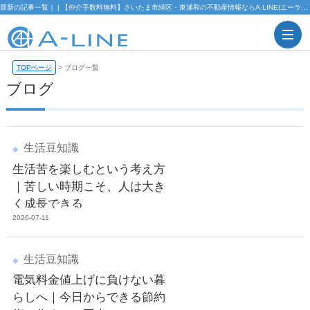
最新の記事一覧｜ | 【仲介手数料無料】さいたま市緑区・東浦和の不動産情報ならA-LINE(エーライン)
TOPページ
>
ブログ一覧
ブログ
生活豆知識
生活苦を楽しむという考え方
｜苦しい時期こそ、人は大き
く成長できる
2026-07-11
生活豆知識
電気料金値上げに負けない暮
らしへ｜今日からできる節約