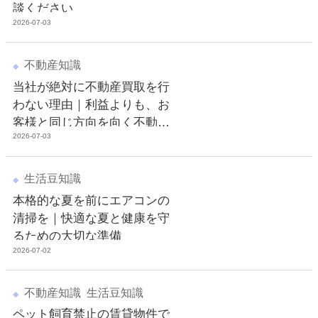
談ください
2026-07-03
不動産知識
当社が絶対に不動産買取を行
わない理由｜利益よりも、お
客様と同じ方向を向く不動産
2026-07-03
会社でありたい
生活豆知識
本格的な夏を前にエアコンの
清掃を｜快適な夏と健康を守
るための大切な準備
2026-07-02
不動産知識
生活豆知識
ペット飼育禁止の賃貸物件で