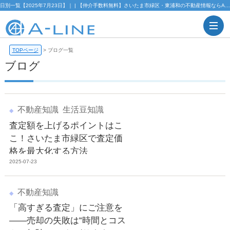
日別一覧【2025年7月23日】｜ | 【仲介手数料無料】さいたま市緑区・東浦和の不動産情報ならA-LINE(エーライン)
TOPページ
>
ブログ一覧
ブログ
不動産知識
生活豆知識
査定額を上げるポイントはこ
こ！さいたま市緑区で査定価
格を最大化する方法
2025-07-23
不動産知識
「高すぎる査定」にご注意を
――売却の失敗は“時間とコス