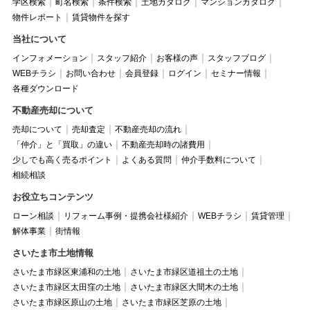
学区検索
町名検索
条件検索
土地カタログ
マンションカタログ
物件レポート
賃貸物件を探す
当社について
インフォメーション
スタッフ紹介
お客様の声
スタッフブログ
WEBチラシ
お問い合わせ
会員登録
ログイン
セミナー情報
各種ダウンロード
不動産売却について
売却について
売却査定
不動産売却の流れ
「仲介」と「買取」の違い
不動産売却時の諸費用
少しでも高く売るポイント
よくある質問
仲介手数料について
相続相談
お役立ちコンテンツ
ローン相談
リフォーム事例・提携会社様紹介
WEBチラシ
賃貸管理
解体事業
街情報
さいたま市土地情報
さいたま市緑区東浦和の土地
さいたま市緑区道祖土の土地
さいたま市緑区太田窪の土地
さいたま市緑区大間木の土地
さいたま市緑区原山の土地
さいたま市緑区芝原の土地