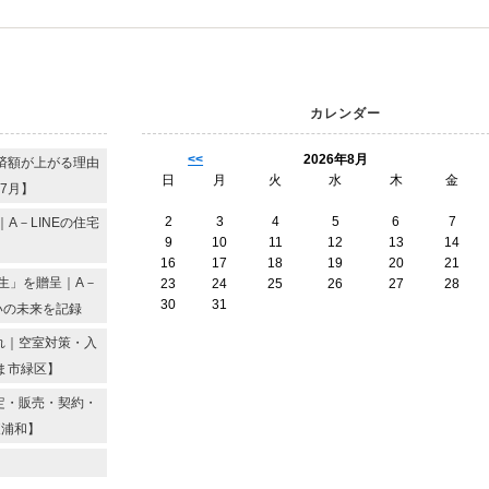
カレンダー
<<
2026年8月
済額が上がる理由
日
月
火
水
木
金
7月】
2
3
4
5
6
7
A－LINEの住宅
9
10
11
12
13
14
16
17
18
19
20
21
生」を贈呈｜A－
23
24
25
26
27
28
30
31
いの未来を記録
れ｜空室対策・入
ま市緑区】
定・販売・契約・
東浦和】