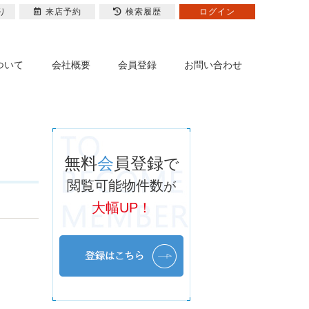
り
来店予約
検索履歴
ログイン
ついて
会社概要
会員登録
お問い合わせ
無料
会
員登録
で
閲覧可能物件数
が
大幅UP！