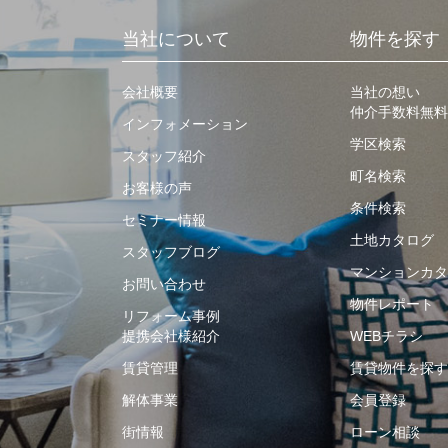
当社について
物件を探す
会社概要
当社の想い
仲介手数料無料
インフォメーション
学区検索
スタッフ紹介
町名検索
お客様の声
条件検索
セミナー情報
土地カタログ
スタッフブログ
マンションカタ
お問い合わせ
物件レポート
リフォーム事例
提携会社様紹介
WEBチラシ
賃貸管理
賃貸物件を探す
解体事業
会員登録
街情報
ローン相談