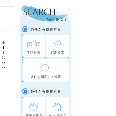
土
1
8
学区検索
町名検索
15
22
29
条件を指定して検索
新築戸建て
中古戸建て