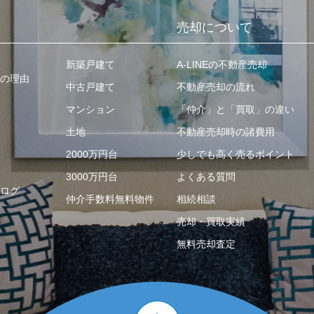
売却について
新築戸建て
A-LINEの不動産売却
の理由
中古戸建て
不動産売却の流れ
マンション
「仲介」と「買取」の違い
土地
不動産売却時の諸費用
2000万円台
少しでも高く売るポイント
3000万円台
よくある質問
ログ
仲介手数料無料物件
相続相談
売却・買取実績
無料売却査定