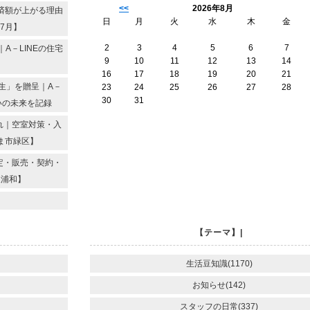
<<
2026年8月
済額が上がる理由
日
月
火
水
木
金
7月】
2
3
4
5
6
7
A－LINEの住宅
9
10
11
12
13
14
16
17
18
19
20
21
生」を贈呈｜A－
23
24
25
26
27
28
30
31
いの未来を記録
れ｜空室対策・入
ま市緑区】
定・販売・契約・
東浦和】
【テーマ】|
生活豆知識(1170)
お知らせ(142)
スタッフの日常(337)