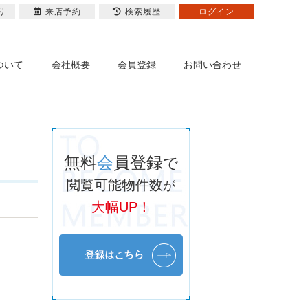
り
来店予約
検索履歴
ログイン
ついて
会社概要
会員登録
お問い合わせ
無料
会
員登録
で
閲覧可能物件数
が
大幅UP！