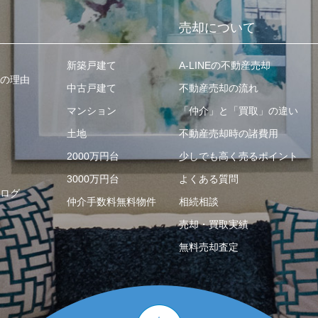
売却について
新築戸建て
A-LINEの不動産売却
の理由
中古戸建て
不動産売却の流れ
マンション
「仲介」と「買取」の違い
土地
不動産売却時の諸費用
2000万円台
少しでも高く売るポイント
3000万円台
よくある質問
ログ
仲介手数料無料物件
相続相談
売却・買取実績
無料売却査定