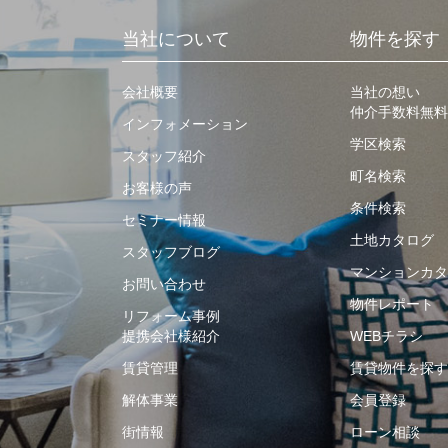
当社について
物件を探す
会社概要
当社の想い
仲介手数料無料
インフォメーション
学区検索
スタッフ紹介
町名検索
お客様の声
条件検索
セミナー情報
土地カタログ
スタッフブログ
マンションカタ
お問い合わせ
物件レポート
リフォーム事例
提携会社様紹介
WEBチラシ
賃貸管理
賃貸物件を探す
解体事業
会員登録
街情報
ローン相談