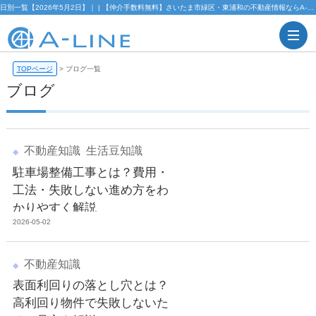
日別一覧【2026年5月2日】｜ | 【仲介手数料無料】さいたま市緑区・東浦和の不動産情報ならA-LINE(エーライン)
TOPページ
>
ブログ一覧
ブログ
不動産知識
生活豆知識
駐車場整備工事とは？費用・
工法・失敗しない進め方をわ
かりやすく解説
2026-05-02
不動産知識
表面利回りの落とし穴とは？
高利回り物件で失敗しないた