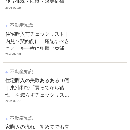
び（価格・性能・将来価値）
2026-02-28
判断ガイド
不動産知識
住宅購入前チェックリスト｜
内見〜契約前に「確認すべき
こと」を一枚に整理（東浦
2026-02-28
和・さいたま市緑区版）
不動産知識
住宅購入の失敗あるある10選
｜東浦和で「買ってから後
悔」を減らすチェックリスト
2026-02-27
付き
不動産知識
家購入の流れ｜初めてでも失