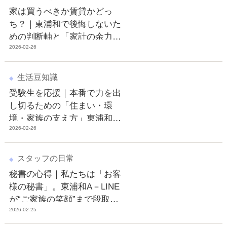
家は買うべきか賃貸かどっ
ち？｜東浦和で後悔しないた
めの判断軸と「家計の余力」
2026-02-26
を残す考え方
生活豆知識
受験生を応援｜本番で力を出
し切るための「住まい・環
境・家族の支え方」東浦和A
2026-02-26
－LINEのエール
スタッフの日常
秘書の心得｜私たちは「お客
様の秘書」。東浦和A－LINE
が“ご家族の笑顔”まで段取り
2026-02-25
する理由