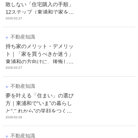
敗しない「住宅購入の手順」
12ステップ（東浦和で家を探
2026-02-27
す方へ）
不動産知識
持ち家のメリット・デメリッ
ト｜「家を買うべきか迷う」
東浦和の方向けに、後悔しな
2026-02-27
い判断軸を整理
不動産知識
夢を叶える「住まい」の選び
方｜東浦和で“いま”の暮らし
と“これから”の笑顔をつくる
2026-02-26
不動産の話
不動産知識