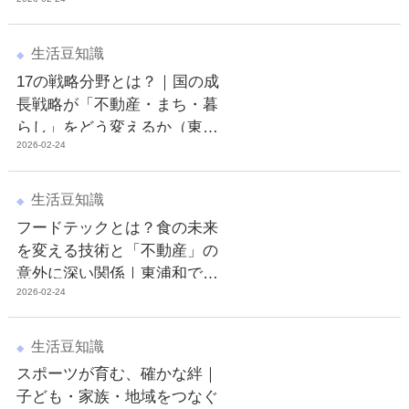
住まいを選ぶ不動産の考え方
生活豆知識
17の戦略分野とは？｜国の成
長戦略が「不動産・まち・暮
らし」をどう変えるか（東浦
2026-02-24
和の視点で解説）
生活豆知識
フードテックとは？食の未来
を変える技術と「不動産」の
意外に深い関係｜東浦和でで
2026-02-24
きる準備
生活豆知識
スポーツが育む、確かな絆｜
子ども・家族・地域をつなぐ