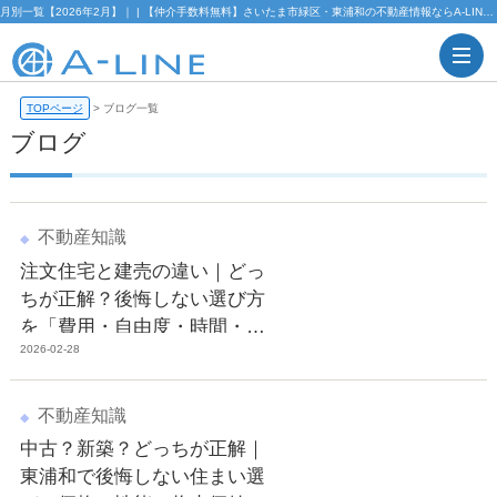
月別一覧【2026年2月】｜ | 【仲介手数料無料】さいたま市緑区・東浦和の不動産情報ならA-LINE(エーライン)
TOPページ
>
ブログ一覧
ブログ
不動産知識
注文住宅と建売の違い｜どっ
ちが正解？後悔しない選び方
を「費用・自由度・時間・リ
2026-02-28
スク」で整理（東浦和版）
不動産知識
中古？新築？どっちが正解｜
東浦和で後悔しない住まい選