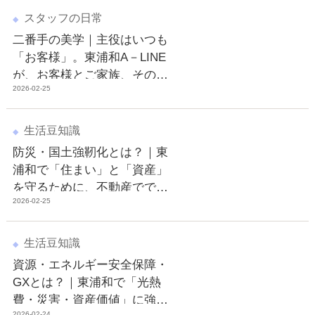
スタッフの日常
二番手の美学｜主役はいつも
「お客様」。東浦和A－LINE
が、お客様とご家族、その先
2026-02-25
の笑顔に寄りそう理由
生活豆知識
防災・国土強靭化とは？｜東
浦和で「住まい」と「資産」
を守るために、不動産ででき
2026-02-25
る現実的な備え
生活豆知識
資源・エネルギー安全保障・
GXとは？｜東浦和で「光熱
費・災害・資産価値」に強い
2026-02-24