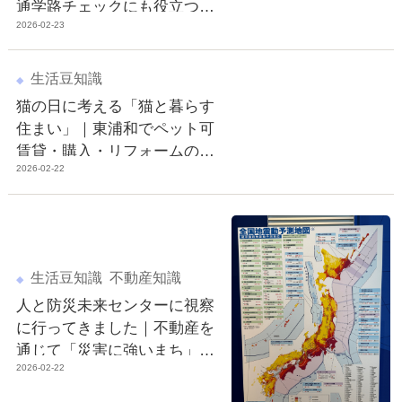
通学路チェックにも役立つ
2026-02-23
「時間帯別の注意点」
生活豆知識
猫の日に考える「猫と暮らす
住まい」｜東浦和でペット可
賃貸・購入・リフォームの後
2026-02-22
悔を減らすポイント
生活豆知識
不動産知識
人と防災未来センターに視察
に行ってきました｜不動産を
通じて「災害に強いまち」を
2026-02-22
考える