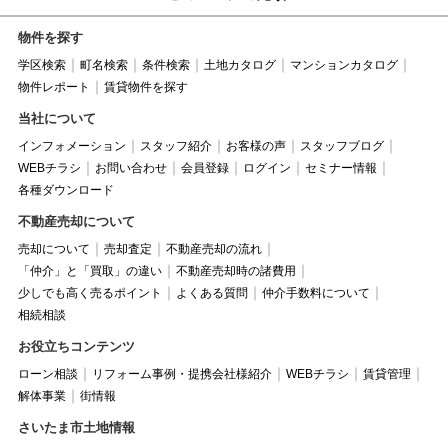
物件を探す
学区検索
町名検索
条件検索
土地カタログ
マンションカタログ
物件レポート
賃貸物件を探す
当社について
インフォメーション
スタッフ紹介
お客様の声
スタッフブログ
WEBチラシ
お問い合わせ
会員登録
ログイン
セミナー情報
各種ダウンロード
不動産売却について
売却について
売却査定
不動産売却の流れ
「仲介」と「買取」の違い
不動産売却時の諸費用
少しでも高く売るポイント
よくある質問
仲介手数料について
相続相談
お役立ちコンテンツ
ローン相談
リフォーム事例・提携会社様紹介
WEBチラシ
賃貸管理
解体事業
街情報
さいたま市土地情報