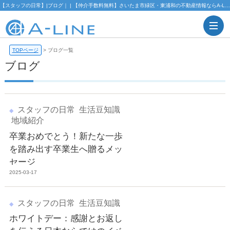
【スタッフの日常】|ブログ｜ | 【仲介手数料無料】さいたま市緑区・東浦和の不動産情報ならA-LINE(エーライン)
TOPページ
>
ブログ一覧
ブログ
スタッフの日常
生活豆知識
地域紹介
卒業おめでとう！新たな一歩
を踏み出す卒業生へ贈るメッ
セージ
2025-03-17
スタッフの日常
生活豆知識
ホワイトデー：感謝とお返し