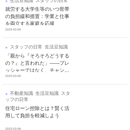
生活豆知識
スタッフの日常
就労する大学生等のいつ世帯
の負担緩和措置：学業と仕事
を両立する家庭を応援
2025-03-09
スタッフの日常
生活豆知識
「親から『そろそろどうする
の？』と言われた」――プレ
ッシャーではなく、チャンス
2025-03-08
ととらえる住まいの考え方
不動産知識
生活豆知識
スタ
ッフの日常
住宅ローン控除とは？賢く活
用して負担を軽減しよう
2025-03-08