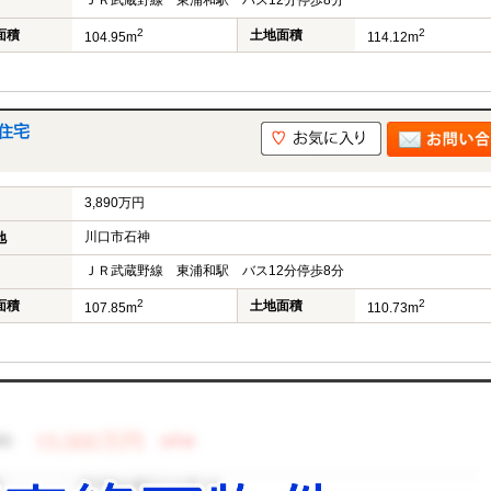
ＪＲ武蔵野線 東浦和駅 バス12分停歩8分
2
2
面積
土地面積
104.95m
114.12m
住宅
3,890万円
川口市石神
地
ＪＲ武蔵野線 東浦和駅 バス12分停歩8分
2
2
面積
土地面積
107.85m
110.73m