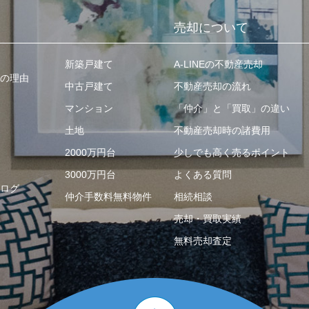
売却について
新築戸建て
A-LINEの不動産売却
の理由
中古戸建て
不動産売却の流れ
マンション
「仲介」と「買取」の違い
土地
不動産売却時の諸費用
2000万円台
少しでも高く売るポイント
3000万円台
よくある質問
ログ
仲介手数料無料物件
相続相談
売却・買取実績
無料売却査定