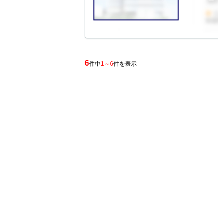
6
件中
1～6
件を表示