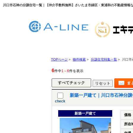
川口市石神の分譲住宅一覧｜【仲介手数料無料】さいたま市緑区・東浦和の不動産情報ならA
TOPページ
>
物件検索
>
分譲住宅特集一覧
>
川口市
6
件中
1～6
件を表示
新築一戸建て｜川口市石神分譲
check
新築一戸建て
価格
所在