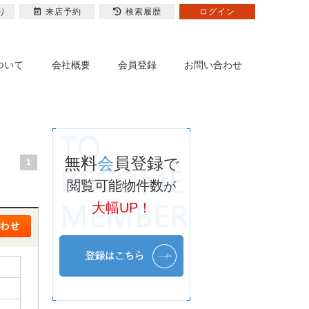
り
来店予約
検索履歴
ログイン
ついて
会社概要
会員登録
お問い合わせ
無料
会
員登録
で
1
閲覧可能物件数
が
大幅UP！