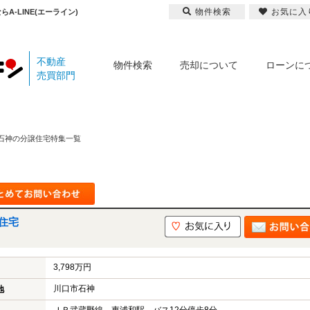
物件検索
お気に入
-LINE(エーライン)
不動産
物件検索
売却について
ローンに
売買部門
石神の分譲住宅特集一覧
住宅
3,798万円
川口市石神
地