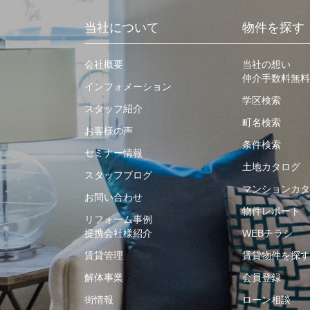
当社について
物件を探す
会社概要
当社の想い
仲介手数料無料
インフォメーション
学区検索
スタッフ紹介
町名検索
お客様の声
条件検索
セミナー情報
土地カタログ
スタッフブログ
マンションカタ
お問い合わせ
物件レポート
リフォーム事例
提携会社様紹介
WEBチラシ
賃貸管理
賃貸物件を探す
解体事業
会員登録
街情報
ローン相談