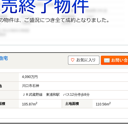
住宅
4,090万円
川口市石神
地
ＪＲ武蔵野線 東浦和駅 バス12分停歩8分
2
2
面積
土地面積
105.87m
110.56m