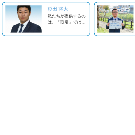
杉田 将大
私たちが提供するの
は、「取引」ではな
く、その先にある
「安心」です。
株式会社A-LINEは、
住まいに関する一つ
ひとつのご相談に誠
実に向き合い、お客
様の大切な意思決定
を、将来にわたる安
心へとつなげること
を使命としていま
す。
私たちは、不動産を
売ること、買うこ
と、借りること、貸
すこと自体が、お客
様の本当の目的では
ないと考えていま
す。