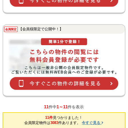
【会員様限定で公開中！】
会員限定
11
1～11
件中
件を表示
11件
見つかりました！
会員限定物件は
3083
件あります。
今すぐ見る