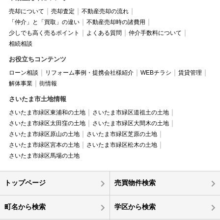
売却について
売却査定
不動産売却の流れ
「仲介」と「買取」の違い
不動産売却時の諸費用
少しでも高く売るポイント
よくある質問
仲介手数料について
相続相談
お役立ちコンテンツ
ローン相談
リフォーム事例・提携会社様紹介
WEBチラシ
賃貸管理
解体事業
街情報
さいたま市土地情報
さいたま市緑区東浦和の土地
さいたま市緑区道祖土の土地
さいたま市緑区太田窪の土地
さいたま市緑区大間木の土地
さいたま市緑区原山の土地
さいたま市緑区芝原の土地
さいたま市緑区宮本の土地
さいたま市緑区松木の土地
さいたま市緑区馬場の土地
トップページ
売買物件検索
町名から検索
学区から検索