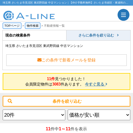
埼玉県 さいたま市見沼区 東武野田線 中古マンション｜【仲介手数料無料】さいたま市緑区・東浦和の不動産情報ならA-LINE(エーライン)
TOPページ
>
物件検索
>
不動産情報一覧
現在の検索条件
さらに条件を絞り込む
埼玉県 さいたま市見沼区 東武野田線 中古マンション
この条件で新着メールを登録
11件
見つかりました！
会員限定物件は
3083
件あります。
今すぐ見る
条件を絞り込む
11
1～11
件中
件を表示