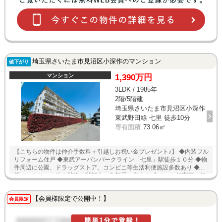
埼玉県さいたま市見沼区小深作のマンション
値下がり
マンション
1,390万円
3LDK / 1985年
2階/5階建
埼玉県さいたま市見沼区小深作
東武野田線 七里 徒歩10分
専有面積
73.06㎡
【こちらの物件は仲介手数料＋引越しお祝い金プレゼント♪】 ◆内装フル
リフォーム住戸 ◆東武アーバンパークライン「七里」駅徒歩１０分 ◆物
件周辺に公園、ドラッグストア、コンビニ等生活利便施設多数あり ◆鉄
筋コンクリート造５階建２階部分の角部屋・南向き ◆ペット飼育可（飼
育細則あり） ◆新品のエアコン１台設置 ◆前面に高い建物なく眺望良好
▼▼リフォーム内容（２０２６年７月中旬完成予定）▼▼ ・クロス張
【会員様限定で公開中！】
替・フローリング上張・建具交換・畳交換・システムキッチン交換・ト
会員限定
イレ交換・洗面化粧台交換・ユニットバス交換・下駄箱交換・一部ガラ
ス交換・スイッチ・コンセントプレート交換・ＴＶモニターホン・全室