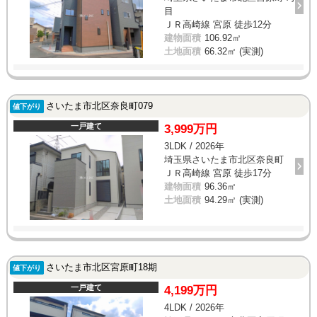
目
ＪＲ高崎線 宮原 徒歩12分
建物面積
106.92㎡
土地面積
66.32㎡ (実測)
さいたま市北区奈良町079
値下がり
一戸建て
3,999万円
3LDK / 2026年
埼玉県さいたま市北区奈良町
ＪＲ高崎線 宮原 徒歩17分
建物面積
96.36㎡
土地面積
94.29㎡ (実測)
さいたま市北区宮原町18期
値下がり
一戸建て
4,199万円
4LDK / 2026年