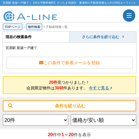
宮原駅 新築一戸建て｜【仲介手数料無料】さいたま市緑区・東浦和の不動産情報ならA-LINE(エーライン)
TOPページ
>
物件検索
>
不動産情報一覧
現在の検索条件
さらに条件を絞り込む
宮原駅 新築一戸建て
この条件で新着メールを登録
20件
見つかりました！
会員限定物件は
3048
件あります。
今すぐ見る
条件を絞り込む
20
1～20
件中
件を表示