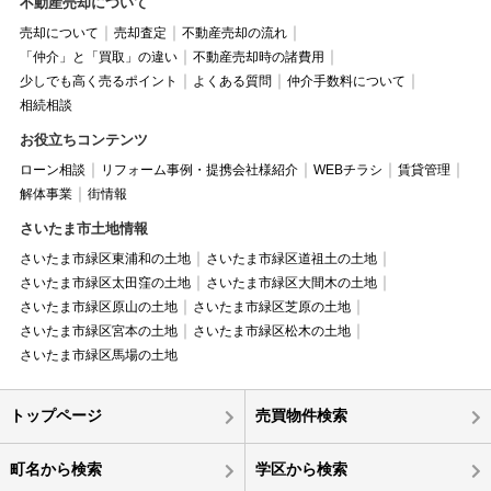
不動産売却について
売却について
売却査定
不動産売却の流れ
「仲介」と「買取」の違い
不動産売却時の諸費用
少しでも高く売るポイント
よくある質問
仲介手数料について
相続相談
お役立ちコンテンツ
ローン相談
リフォーム事例・提携会社様紹介
WEBチラシ
賃貸管理
解体事業
街情報
さいたま市土地情報
さいたま市緑区東浦和の土地
さいたま市緑区道祖土の土地
さいたま市緑区太田窪の土地
さいたま市緑区大間木の土地
さいたま市緑区原山の土地
さいたま市緑区芝原の土地
さいたま市緑区宮本の土地
さいたま市緑区松木の土地
さいたま市緑区馬場の土地
トップページ
売買物件検索
町名から検索
学区から検索