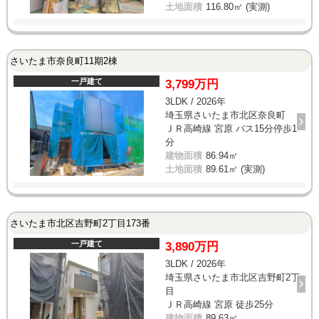
土地面積
116.80㎡ (実測)
さいたま市奈良町11期2棟
一戸建て
3,799万円
3LDK / 2026年
埼玉県さいたま市北区奈良町
ＪＲ高崎線 宮原 バス15分停歩1
分
建物面積
86.94㎡
土地面積
89.61㎡ (実測)
さいたま市北区吉野町2丁目173番
一戸建て
3,890万円
3LDK / 2026年
埼玉県さいたま市北区吉野町2丁
目
ＪＲ高崎線 宮原 徒歩25分
建物面積
89.63㎡