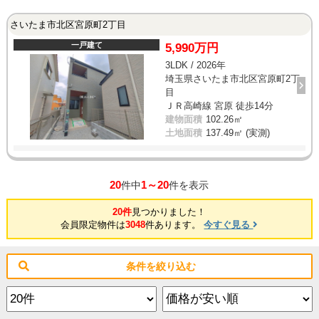
さいたま市北区宮原町2丁目
一戸建て
5,990万円
3LDK / 2026年
埼玉県さいたま市北区宮原町2丁
目
ＪＲ高崎線 宮原 徒歩14分
建物面積
102.26㎡
土地面積
137.49㎡ (実測)
20
1～20
件中
件を表示
20件
見つかりました！
会員限定物件は
3048
件あります。
今すぐ見る
条件を絞り込む