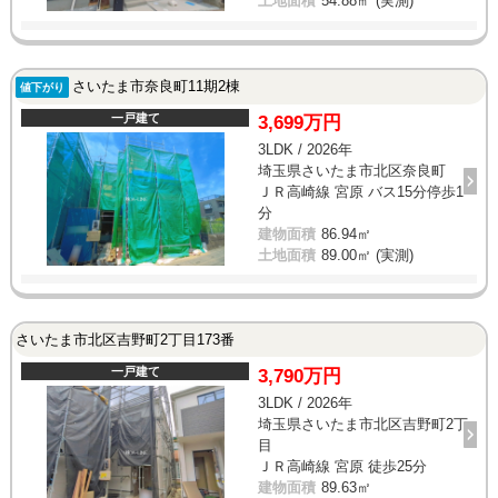
土地面積
54.88㎡ (実測)
さいたま市奈良町11期2棟
値下がり
一戸建て
3,699万円
3LDK / 2026年
埼玉県さいたま市北区奈良町
ＪＲ高崎線 宮原 バス15分停歩1
分
建物面積
86.94㎡
土地面積
89.00㎡ (実測)
さいたま市北区吉野町2丁目173番
一戸建て
3,790万円
3LDK / 2026年
埼玉県さいたま市北区吉野町2丁
目
ＪＲ高崎線 宮原 徒歩25分
建物面積
89.63㎡