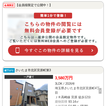
【会員様限定で公開中！】
会員限定
さいたま市北区宮原町第3
値下がり
一戸建て
3,580万円
3LDK / 2026年
埼玉県さいたま市北区宮原町4丁
目
ＪＲ高崎線 宮原 徒歩12分
建物面積
93.14㎡