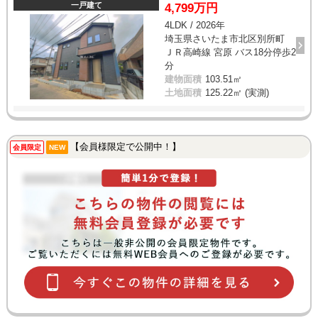
一戸建て
4,799万円
4LDK / 2026年
埼玉県さいたま市北区別所町
ＪＲ高崎線 宮原 バス18分停歩2
分
建物面積
103.51㎡
土地面積
125.22㎡ (実測)
【会員様限定で公開中！】
会員限定
NEW