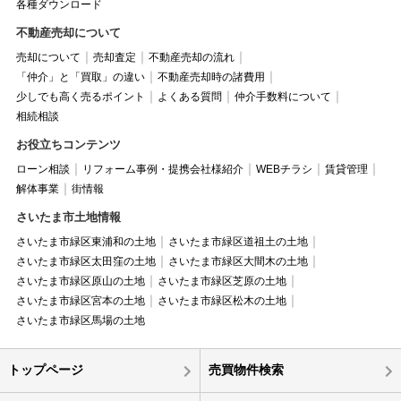
各種ダウンロード
不動産売却について
売却について
売却査定
不動産売却の流れ
「仲介」と「買取」の違い
不動産売却時の諸費用
少しでも高く売るポイント
よくある質問
仲介手数料について
相続相談
お役立ちコンテンツ
ローン相談
リフォーム事例・提携会社様紹介
WEBチラシ
賃貸管理
解体事業
街情報
さいたま市土地情報
さいたま市緑区東浦和の土地
さいたま市緑区道祖土の土地
さいたま市緑区太田窪の土地
さいたま市緑区大間木の土地
さいたま市緑区原山の土地
さいたま市緑区芝原の土地
さいたま市緑区宮本の土地
さいたま市緑区松木の土地
さいたま市緑区馬場の土地
トップページ
売買物件検索