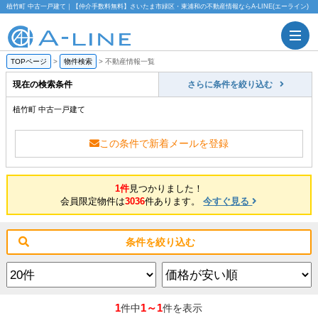
植竹町 中古一戸建て｜【仲介手数料無料】さいたま市緑区・東浦和の不動産情報ならA-LINE(エーライン)
TOPページ
>
物件検索
>
不動産情報一覧
現在の検索条件
さらに条件を絞り込む
植竹町 中古一戸建て
この条件で新着メールを登録
1件
見つかりました！
会員限定物件は
3036
件あります。
今すぐ見る
条件を絞り込む
1
1～1
件中
件を表示