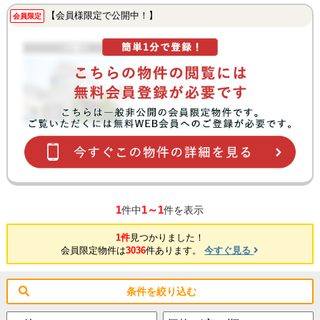
【会員様限定で公開中！】
会員限定
1
1～1
件中
件を表示
1件
見つかりました！
会員限定物件は
3036
件あります。
今すぐ見る
条件を絞り込む