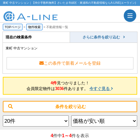
東町 中古マンション｜【仲介手数料無料】さいたま市緑区・東浦和の不動産情報ならA-LINE(エーライン)
TOPページ
>
物件検索
>
不動産情報一覧
現在の検索条件
さらに条件を絞り込む
東町 中古マンション
この条件で新着メールを登録
4件
見つかりました！
会員限定物件は
3036
件あります。
今すぐ見る
条件を絞り込む
4
1～4
件中
件を表示