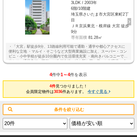
3LDK / 2003年
6階/10階建
埼玉県さいたま市大宮区東町2丁
目
ＪＲ京浜東北・根岸線 大宮 徒歩
9分
専有面積
81.28㎡
・「大宮」駅徒歩9分、13路線利用可能で通勤・通学や都心アクセスに
便利な立地 ・マルイ・そごうなど大型商業施設に加え、スーパー・コン
ビニ・小中学校が徒歩10分圏内で生活環境充実 ・南向きバルコニーで陽
当たり・通風良好、西側には氷川参道の緑を望む落ち着いた住環境 ・各
居室に収納を確保し、約7.2帖洋室にはWIC付きで荷物もすっきり整理可
能 ・複層ガラス採用で結露を抑え、省エネ性にも配慮 ・オートロック・
4
1～4
件中
件を表示
24時間監視・宅配BOX、ペット飼育可（細則有）
4件
見つかりました！
会員限定物件は
3036
件あります。
今すぐ見る
条件を絞り込む