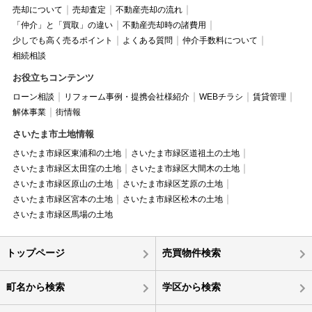
売却について
売却査定
不動産売却の流れ
「仲介」と「買取」の違い
不動産売却時の諸費用
少しでも高く売るポイント
よくある質問
仲介手数料について
相続相談
お役立ちコンテンツ
ローン相談
リフォーム事例・提携会社様紹介
WEBチラシ
賃貸管理
解体事業
街情報
さいたま市土地情報
さいたま市緑区東浦和の土地
さいたま市緑区道祖土の土地
さいたま市緑区太田窪の土地
さいたま市緑区大間木の土地
さいたま市緑区原山の土地
さいたま市緑区芝原の土地
さいたま市緑区宮本の土地
さいたま市緑区松木の土地
さいたま市緑区馬場の土地
トップページ
売買物件検索
町名から検索
学区から検索