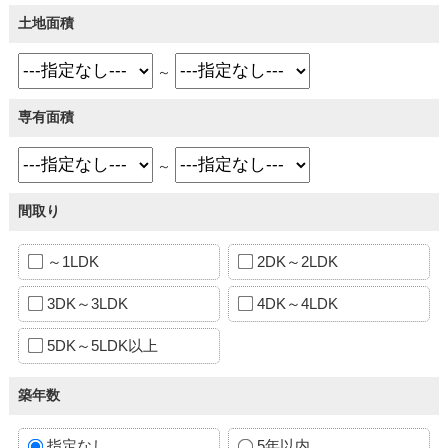
土地面積
～
専有面積
～
間取り
～1LDK
2DK～2LDK
3DK～3LDK
4DK～4LDK
5DK～5LDK以上
築年数
指定なし
5年以内