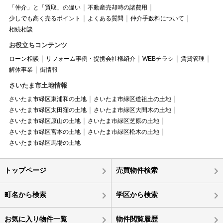
「仲介」と「買取」の違い
不動産売却時の諸費用
少しでも高く売るポイント
よくある質問
仲介手数料について
相続相談
お役立ちコンテンツ
ローン相談
リフォーム事例・提携会社様紹介
WEBチラシ
賃貸管理
解体事業
街情報
さいたま市土地情報
さいたま市緑区東浦和の土地
さいたま市緑区道祖土の土地
さいたま市緑区太田窪の土地
さいたま市緑区大間木の土地
さいたま市緑区原山の土地
さいたま市緑区芝原の土地
さいたま市緑区宮本の土地
さいたま市緑区松木の土地
さいたま市緑区馬場の土地
トップページ
売買物件検索
町名から検索
学区から検索
お気に入り物件一覧
物件閲覧履歴