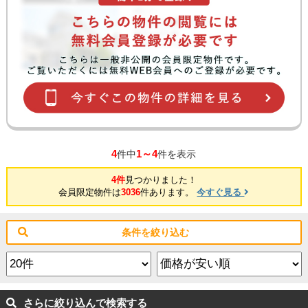
4
1～4
件中
件を表示
4件
見つかりました！
会員限定物件は
3036
件あります。
今すぐ見る
条件を絞り込む
さらに絞り込んで検索する