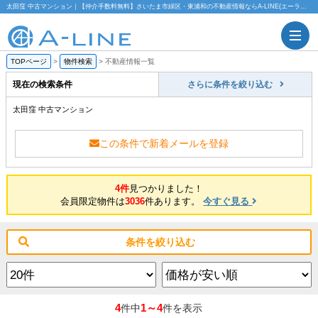
太田窪 中古マンション｜【仲介手数料無料】さいたま市緑区・東浦和の不動産情報ならA-LINE(エーライン)
TOPページ
>
物件検索
>
不動産情報一覧
現在の検索条件
さらに条件を絞り込む
太田窪 中古マンション
この条件で新着メールを登録
4件
見つかりました！
会員限定物件は
3036
件あります。
今すぐ見る
条件を絞り込む
4
1～4
件中
件を表示