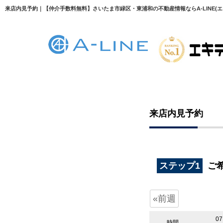
来店内見予約｜【仲介手数料無料】さいたま市緑区・東浦和の不動産情報ならA-LINE(エ
来店内見予約
ステップ1
ご
«前週
07
時間