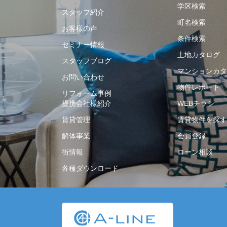
学区検索
スタッフ紹介
町名検索
お客様の声
条件検索
セミナー情報
土地カタログ
スタッフブログ
マンションカタ
お問い合わせ
物件レポート
リフォーム事例
提携会社様紹介
WEBチラシ
賃貸管理
賃貸物件を探す
解体事業
会員登録
街情報
ローン相談
各種ダウンロード