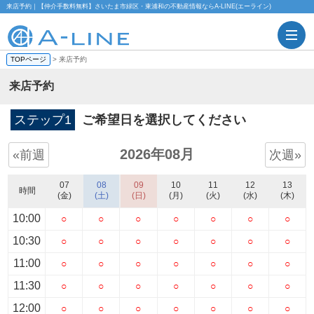
来店予約｜【仲介手数料無料】さいたま市緑区・東浦和の不動産情報ならA-LINE(エーライン)
TOPページ
> 来店予約
来店予約
ステップ1
ご希望日を選択してください
2026年08月
«前週
次週»
07
08
09
10
11
12
13
時間
(金)
(土)
(日)
(月)
(火)
(水)
(木)
10:00
○
○
○
○
○
○
○
10:30
○
○
○
○
○
○
○
11:00
○
○
○
○
○
○
○
11:30
○
○
○
○
○
○
○
12:00
○
○
○
○
○
○
○