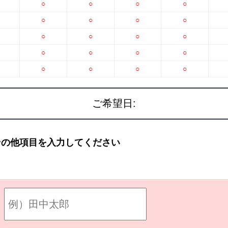
○
○
○
○
○
○
○
○
○
○
○
○
○
○
○
○
○
○
○
○
ご希望日:
その他項目を入力してください