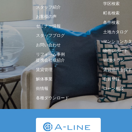
学区検索
スタッフ紹介
町名検索
お客様の声
条件検索
セミナー情報
土地カタログ
スタッフブログ
マンションカタ
お問い合わせ
物件レポート
リフォーム事例
提携会社様紹介
WEBチラシ
賃貸管理
賃貸物件を探す
解体事業
会員登録
街情報
ローン相談
各種ダウンロード