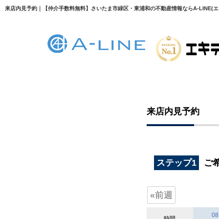
来店内見予約｜【仲介手数料無料】さいたま市緑区・東浦和の不動産情報ならA-LINE(エ
来店内見予約
ステップ1
ご
«前週
08
時間