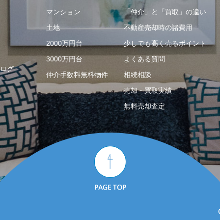
マンション
「仲介」と「買取」の違い
土地
不動産売却時の諸費用
2000万円台
少しでも高く売るポイント
3000万円台
よくある質問
ログ
仲介手数料無料物件
相続相談
売却・買取実績
無料売却査定