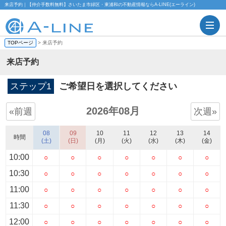
来店予約｜【仲介手数料無料】さいたま市緑区・東浦和の不動産情報ならA-LINE(エーライン)
TOPページ
> 来店予約
来店予約
ステップ1
ご希望日を選択してください
2026年08月
«前週
次週»
08
09
10
11
12
13
14
時間
(土)
(日)
(月)
(火)
(水)
(木)
(金)
10:00
○
○
○
○
○
○
○
10:30
○
○
○
○
○
○
○
11:00
○
○
○
○
○
○
○
11:30
○
○
○
○
○
○
○
12:00
○
○
○
○
○
○
○