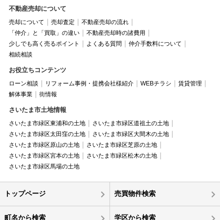
不動産売却について
売却について
売却査定
不動産売却の流れ
「仲介」と「買取」の違い
不動産売却時の諸費用
少しでも高く売るポイント
よくある質問
仲介手数料について
相続相談
お役立ちコンテンツ
ローン相談
リフォーム事例・提携会社様紹介
WEBチラシ
賃貸管理
解体事業
街情報
さいたま市土地情報
さいたま市緑区東浦和の土地
さいたま市緑区道祖土の土地
さいたま市緑区太田窪の土地
さいたま市緑区大間木の土地
さいたま市緑区原山の土地
さいたま市緑区芝原の土地
さいたま市緑区宮本の土地
さいたま市緑区松木の土地
さいたま市緑区馬場の土地
トップページ
売買物件検索
町名から検索
学区から検索