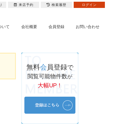
り
来店予約
検索履歴
ログイン
ついて
会社概要
会員登録
お問い合わせ
無料
会
員登録
で
閲覧可能物件数
が
大幅UP！