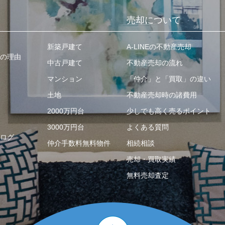
売却について
新築戸建て
A-LINEの不動産売却
の理由
中古戸建て
不動産売却の流れ
マンション
「仲介」と「買取」の違い
土地
不動産売却時の諸費用
2000万円台
少しでも高く売るポイント
3000万円台
よくある質問
ログ
仲介手数料無料物件
相続相談
売却・買取実績
無料売却査定