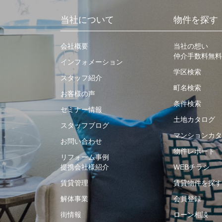
当社について
物件を探す
会社概要
当社の想い
仲介手数料無料
インフォメーション
学区検索
スタッフ紹介
町名検索
お客様の声
条件検索
セミナー情報
土地カタログ
スタッフブログ
マンションカタ
お問い合わせ
物件レポート
リフォーム事例
提携会社様紹介
WEBチラシ
賃貸管理
賃貸物件を探す
解体事業
会員登録
街情報
ローン相談