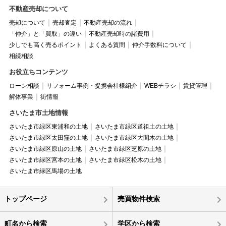
不動産売却について
売却について
売却査定
不動産売却の流れ
「仲介」と「買取」の違い
不動産売却時の諸費用
少しでも高く売るポイント
よくある質問
仲介手数料について
相続相談
お役立ちコンテンツ
ローン相談
リフォーム事例・提携会社様紹介
WEBチラシ
賃貸管理
解体事業
街情報
さいたま市土地情報
さいたま市緑区東浦和の土地
さいたま市緑区道祖土の土地
さいたま市緑区太田窪の土地
さいたま市緑区大間木の土地
さいたま市緑区原山の土地
さいたま市緑区芝原の土地
さいたま市緑区宮本の土地
さいたま市緑区松木の土地
さいたま市緑区馬場の土地
トップページ
売買物件検索
町名から検索
学区から検索