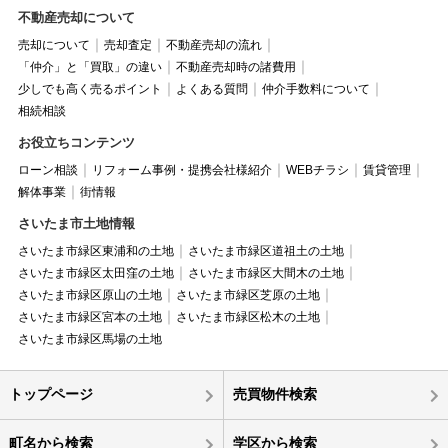
不動産売却について
売却について
売却査定
不動産売却の流れ
「仲介」と「買取」の違い
不動産売却時の諸費用
少しでも高く売るポイント
よくある質問
仲介手数料について
相続相談
お役立ちコンテンツ
ローン相談
リフォーム事例・提携会社様紹介
WEBチラシ
賃貸管理
解体事業
街情報
さいたま市土地情報
さいたま市緑区東浦和の土地
さいたま市緑区道祖土の土地
さいたま市緑区太田窪の土地
さいたま市緑区大間木の土地
さいたま市緑区原山の土地
さいたま市緑区芝原の土地
さいたま市緑区宮本の土地
さいたま市緑区松木の土地
さいたま市緑区馬場の土地
トップページ
売買物件検索
町名から検索
学区から検索