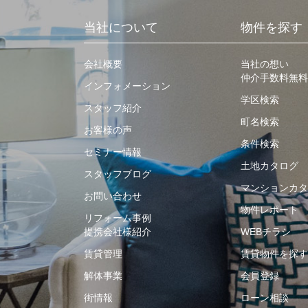
当社について
物件を探す
会社概要
当社の想い
仲介手数料無料
インフォメーション
学区検索
スタッフ紹介
町名検索
お客様の声
条件検索
セミナー情報
土地カタログ
スタッフブログ
マンションカタ
お問い合わせ
物件レポート
リフォーム事例
提携会社様紹介
WEBチラシ
賃貸管理
賃貸物件を探す
解体事業
会員登録
街情報
ローン相談