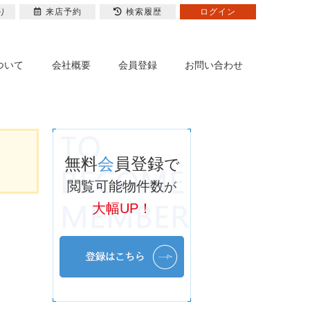
り
来店予約
検索履歴
ログイン
ついて
会社概要
会員登録
お問い合わせ
無料
会
員登録
で
閲覧可能物件数
が
大幅UP！