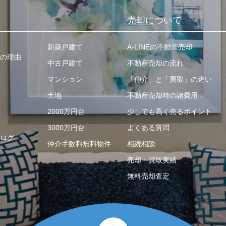
売却について
新築戸建て
A-LINEの不動産売却
の理由
中古戸建て
不動産売却の流れ
マンション
「仲介」と「買取」の違い
土地
不動産売却時の諸費用
2000万円台
少しでも高く売るポイント
3000万円台
よくある質問
ログ
仲介手数料無料物件
相続相談
売却・買取実績
無料売却査定