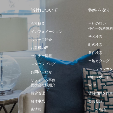
当社について
物件を探す
会社概要
当社の想い
仲介手数料無料
インフォメーション
学区検索
スタッフ紹介
町名検索
お客様の声
条件検索
セミナー情報
土地カタログ
スタッフブログ
マンションカタ
お問い合わせ
物件レポート
リフォーム事例
提携会社様紹介
WEBチラシ
賃貸管理
賃貸物件を探す
解体事業
会員登録
街情報
ローン相談