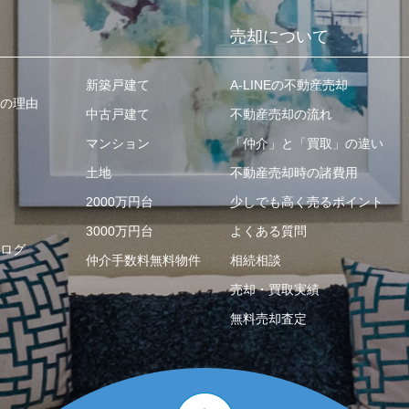
売却について
新築戸建て
A-LINEの不動産売却
の理由
中古戸建て
不動産売却の流れ
マンション
「仲介」と「買取」の違い
土地
不動産売却時の諸費用
2000万円台
少しでも高く売るポイント
3000万円台
よくある質問
ログ
仲介手数料無料物件
相続相談
売却・買取実績
無料売却査定