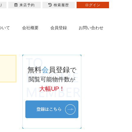
り
来店予約
検索履歴
ログイン
ついて
会社概要
会員登録
お問い合わせ
無料
会
員登録
で
閲覧可能物件数
が
大幅UP！