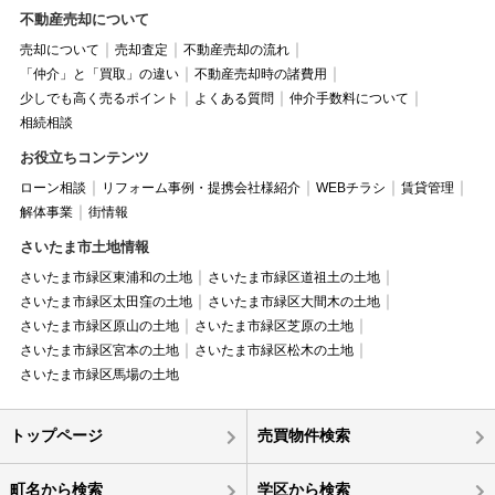
不動産売却について
売却について
売却査定
不動産売却の流れ
「仲介」と「買取」の違い
不動産売却時の諸費用
少しでも高く売るポイント
よくある質問
仲介手数料について
相続相談
お役立ちコンテンツ
ローン相談
リフォーム事例・提携会社様紹介
WEBチラシ
賃貸管理
解体事業
街情報
さいたま市土地情報
さいたま市緑区東浦和の土地
さいたま市緑区道祖土の土地
さいたま市緑区太田窪の土地
さいたま市緑区大間木の土地
さいたま市緑区原山の土地
さいたま市緑区芝原の土地
さいたま市緑区宮本の土地
さいたま市緑区松木の土地
さいたま市緑区馬場の土地
トップページ
売買物件検索
町名から検索
学区から検索