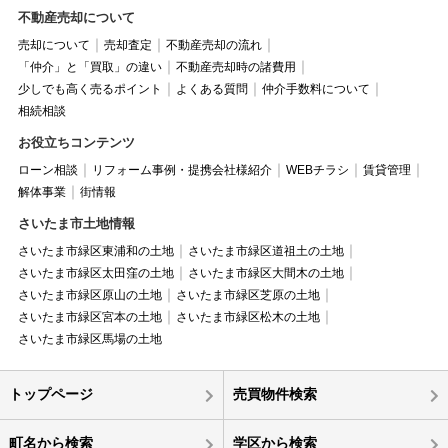
不動産売却について
売却について
売却査定
不動産売却の流れ
「仲介」と「買取」の違い
不動産売却時の諸費用
少しでも高く売るポイント
よくある質問
仲介手数料について
相続相談
お役立ちコンテンツ
ローン相談
リフォーム事例・提携会社様紹介
WEBチラシ
賃貸管理
解体事業
街情報
さいたま市土地情報
さいたま市緑区東浦和の土地
さいたま市緑区道祖土の土地
さいたま市緑区太田窪の土地
さいたま市緑区大間木の土地
さいたま市緑区原山の土地
さいたま市緑区芝原の土地
さいたま市緑区宮本の土地
さいたま市緑区松木の土地
さいたま市緑区馬場の土地
トップページ
売買物件検索
町名から検索
学区から検索