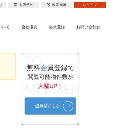
り
来店予約
検索履歴
ログイン
ついて
会社概要
会員登録
お問い合わせ
無料
会
員登録
で
閲覧可能物件数
が
大幅UP！