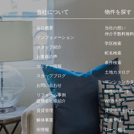
当社について
物件を探す
会社概要
当社の想い
仲介手数料無料
インフォメーション
学区検索
スタッフ紹介
町名検索
お客様の声
条件検索
セミナー情報
土地カタログ
スタッフブログ
マンションカタ
お問い合わせ
物件レポート
リフォーム事例
提携会社様紹介
WEBチラシ
賃貸管理
賃貸物件を探す
解体事業
会員登録
街情報
ローン相談