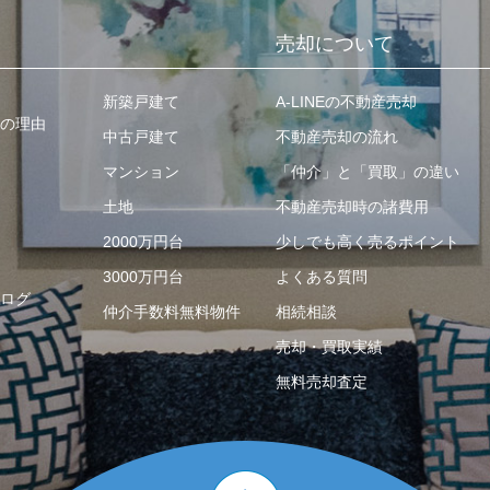
売却について
新築戸建て
A-LINEの不動産売却
の理由
中古戸建て
不動産売却の流れ
マンション
「仲介」と「買取」の違い
土地
不動産売却時の諸費用
2000万円台
少しでも高く売るポイント
3000万円台
よくある質問
ログ
仲介手数料無料物件
相続相談
売却・買取実績
無料売却査定