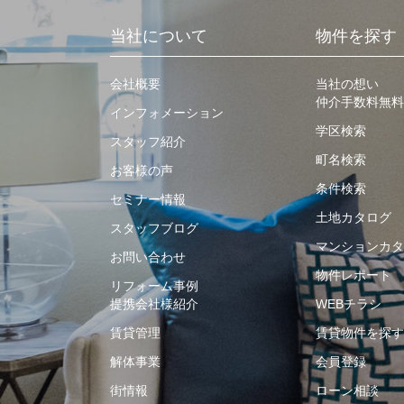
当社について
物件を探す
会社概要
当社の想い
仲介手数料無料
インフォメーション
学区検索
スタッフ紹介
町名検索
お客様の声
条件検索
セミナー情報
土地カタログ
スタッフブログ
マンションカタ
お問い合わせ
物件レポート
リフォーム事例
提携会社様紹介
WEBチラシ
賃貸管理
賃貸物件を探す
解体事業
会員登録
街情報
ローン相談