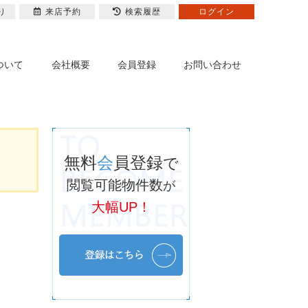
り
来店予約
検索履歴
ログイン
ついて
会社概要
会員登録
お問い合わせ
無料
会
員登録
で
閲覧可能物件数
が
大幅UP！