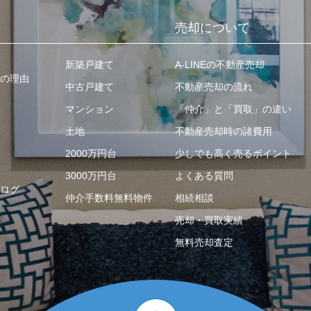
売却について
新築戸建て
A-LINEの不動産売却
の理由
中古戸建て
不動産売却の流れ
マンション
「仲介」と「買取」の違い
土地
不動産売却時の諸費用
2000万円台
少しでも高く売るポイント
3000万円台
よくある質問
ログ
仲介手数料無料物件
相続相談
売却・買取実績
無料売却査定