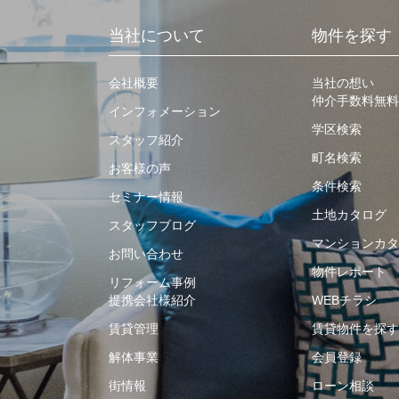
当社について
物件を探す
会社概要
当社の想い
仲介手数料無料
インフォメーション
学区検索
スタッフ紹介
町名検索
お客様の声
条件検索
セミナー情報
土地カタログ
スタッフブログ
マンションカタ
お問い合わせ
物件レポート
リフォーム事例
提携会社様紹介
WEBチラシ
賃貸管理
賃貸物件を探す
解体事業
会員登録
街情報
ローン相談