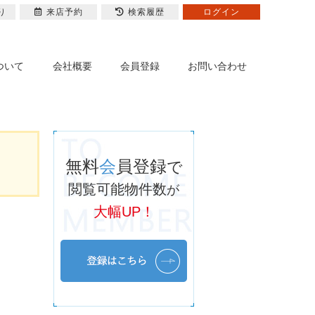
り
来店予約
検索履歴
ログイン
ついて
会社概要
会員登録
お問い合わせ
無料
会
員登録
で
閲覧可能物件数
が
大幅UP！