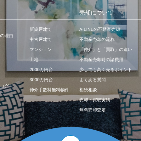
売却について
新築戸建て
A-LINEの不動産売却
の理由
中古戸建て
不動産売却の流れ
マンション
「仲介」と「買取」の違い
土地
不動産売却時の諸費用
2000万円台
少しでも高く売るポイント
3000万円台
よくある質問
ログ
仲介手数料無料物件
相続相談
売却・買取実績
無料売却査定