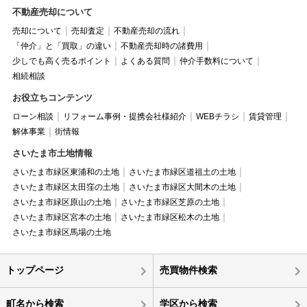
不動産売却について
売却について
売却査定
不動産売却の流れ
「仲介」と「買取」の違い
不動産売却時の諸費用
少しでも高く売るポイント
よくある質問
仲介手数料について
相続相談
お役立ちコンテンツ
ローン相談
リフォーム事例・提携会社様紹介
WEBチラシ
賃貸管理
解体事業
街情報
さいたま市土地情報
さいたま市緑区東浦和の土地
さいたま市緑区道祖土の土地
さいたま市緑区太田窪の土地
さいたま市緑区大間木の土地
さいたま市緑区原山の土地
さいたま市緑区芝原の土地
さいたま市緑区宮本の土地
さいたま市緑区松木の土地
さいたま市緑区馬場の土地
トップページ
売買物件検索
町名から検索
学区から検索