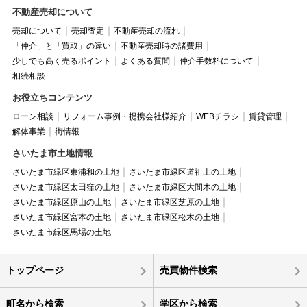
不動産売却について
売却について
売却査定
不動産売却の流れ
「仲介」と「買取」の違い
不動産売却時の諸費用
少しでも高く売るポイント
よくある質問
仲介手数料について
相続相談
お役立ちコンテンツ
ローン相談
リフォーム事例・提携会社様紹介
WEBチラシ
賃貸管理
解体事業
街情報
さいたま市土地情報
さいたま市緑区東浦和の土地
さいたま市緑区道祖土の土地
さいたま市緑区太田窪の土地
さいたま市緑区大間木の土地
さいたま市緑区原山の土地
さいたま市緑区芝原の土地
さいたま市緑区宮本の土地
さいたま市緑区松木の土地
さいたま市緑区馬場の土地
トップページ
売買物件検索
町名から検索
学区から検索