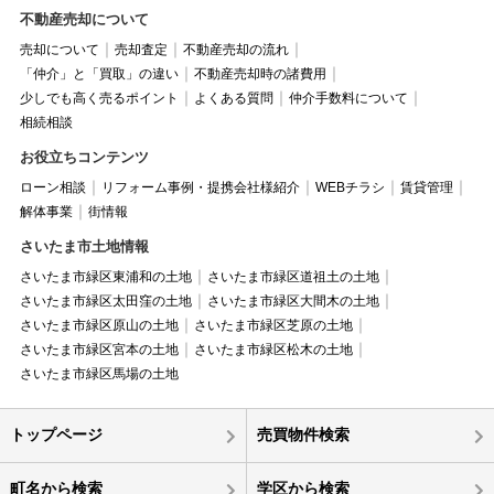
不動産売却について
売却について
売却査定
不動産売却の流れ
「仲介」と「買取」の違い
不動産売却時の諸費用
少しでも高く売るポイント
よくある質問
仲介手数料について
相続相談
お役立ちコンテンツ
ローン相談
リフォーム事例・提携会社様紹介
WEBチラシ
賃貸管理
解体事業
街情報
さいたま市土地情報
さいたま市緑区東浦和の土地
さいたま市緑区道祖土の土地
さいたま市緑区太田窪の土地
さいたま市緑区大間木の土地
さいたま市緑区原山の土地
さいたま市緑区芝原の土地
さいたま市緑区宮本の土地
さいたま市緑区松木の土地
さいたま市緑区馬場の土地
トップページ
売買物件検索
町名から検索
学区から検索