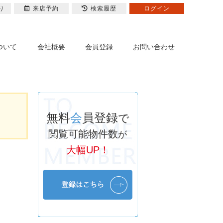
り
来店予約
検索履歴
ログイン
ついて
会社概要
会員登録
お問い合わせ
無料
会
員登録
で
閲覧可能物件数
が
大幅UP！