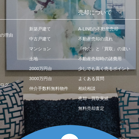
売却について
新築戸建て
A-LINEの不動産売却
の理由
中古戸建て
不動産売却の流れ
マンション
「仲介」と「買取」の違い
土地
不動産売却時の諸費用
2000万円台
少しでも高く売るポイント
3000万円台
よくある質問
ログ
仲介手数料無料物件
相続相談
売却・買取実績
無料売却査定