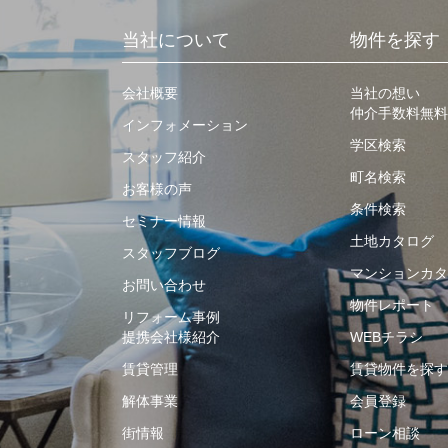
当社について
物件を探す
会社概要
当社の想い
仲介手数料無料
インフォメーション
学区検索
スタッフ紹介
町名検索
お客様の声
条件検索
セミナー情報
土地カタログ
スタッフブログ
マンションカタ
お問い合わせ
物件レポート
リフォーム事例
提携会社様紹介
WEBチラシ
賃貸管理
賃貸物件を探す
解体事業
会員登録
街情報
ローン相談