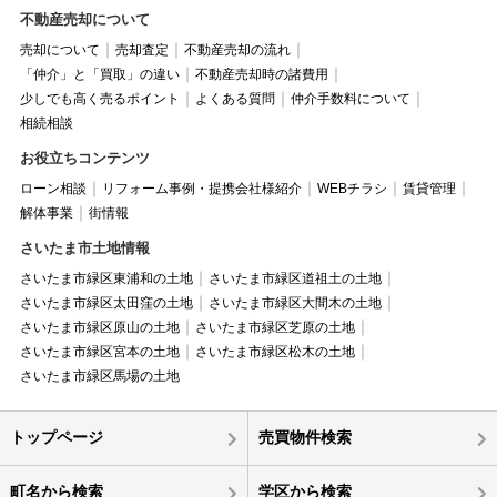
不動産売却について
売却について
売却査定
不動産売却の流れ
「仲介」と「買取」の違い
不動産売却時の諸費用
少しでも高く売るポイント
よくある質問
仲介手数料について
相続相談
お役立ちコンテンツ
ローン相談
リフォーム事例・提携会社様紹介
WEBチラシ
賃貸管理
解体事業
街情報
さいたま市土地情報
さいたま市緑区東浦和の土地
さいたま市緑区道祖土の土地
さいたま市緑区太田窪の土地
さいたま市緑区大間木の土地
さいたま市緑区原山の土地
さいたま市緑区芝原の土地
さいたま市緑区宮本の土地
さいたま市緑区松木の土地
さいたま市緑区馬場の土地
トップページ
売買物件検索
町名から検索
学区から検索