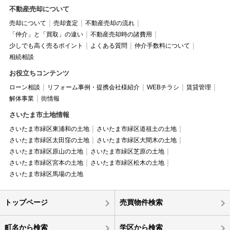
不動産売却について
売却について
売却査定
不動産売却の流れ
「仲介」と「買取」の違い
不動産売却時の諸費用
少しでも高く売るポイント
よくある質問
仲介手数料について
相続相談
お役立ちコンテンツ
ローン相談
リフォーム事例・提携会社様紹介
WEBチラシ
賃貸管理
解体事業
街情報
さいたま市土地情報
さいたま市緑区東浦和の土地
さいたま市緑区道祖土の土地
さいたま市緑区太田窪の土地
さいたま市緑区大間木の土地
さいたま市緑区原山の土地
さいたま市緑区芝原の土地
さいたま市緑区宮本の土地
さいたま市緑区松木の土地
さいたま市緑区馬場の土地
トップページ
売買物件検索
町名から検索
学区から検索