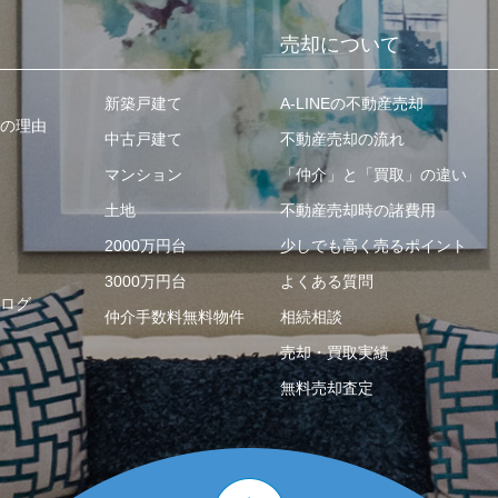
売却について
新築戸建て
A-LINEの不動産売却
の理由
中古戸建て
不動産売却の流れ
マンション
「仲介」と「買取」の違い
土地
不動産売却時の諸費用
2000万円台
少しでも高く売るポイント
3000万円台
よくある質問
ログ
仲介手数料無料物件
相続相談
売却・買取実績
無料売却査定