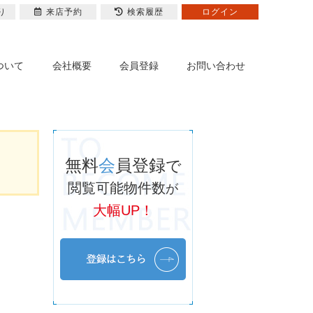
り
来店予約
検索履歴
ログイン
ついて
会社概要
会員登録
お問い合わせ
無料
会
員登録
で
閲覧可能物件数
が
大幅UP！