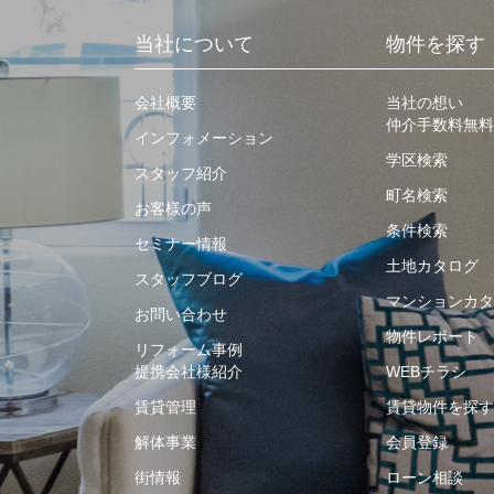
当社について
物件を探す
会社概要
当社の想い
仲介手数料無料
インフォメーション
学区検索
スタッフ紹介
町名検索
お客様の声
条件検索
セミナー情報
土地カタログ
スタッフブログ
マンションカタ
お問い合わせ
物件レポート
リフォーム事例
提携会社様紹介
WEBチラシ
賃貸管理
賃貸物件を探す
解体事業
会員登録
街情報
ローン相談