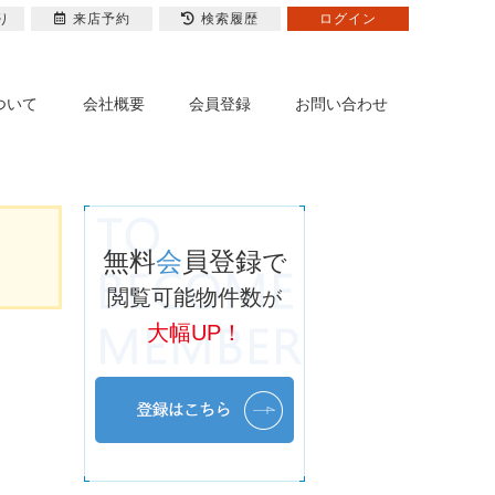
り
来店予約
検索履歴
ログイン
ついて
会社概要
会員登録
お問い合わせ
無料
会
員登録
で
閲覧可能物件数
が
大幅UP！