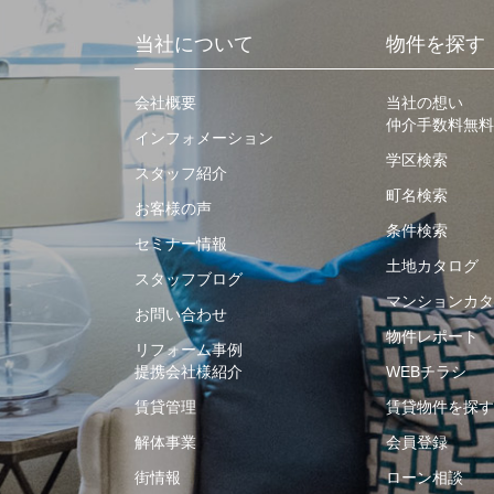
当社について
物件を探す
会社概要
当社の想い
仲介手数料無料
インフォメーション
学区検索
スタッフ紹介
町名検索
お客様の声
条件検索
セミナー情報
土地カタログ
スタッフブログ
マンションカタ
お問い合わせ
物件レポート
リフォーム事例
提携会社様紹介
WEBチラシ
賃貸管理
賃貸物件を探す
解体事業
会員登録
街情報
ローン相談