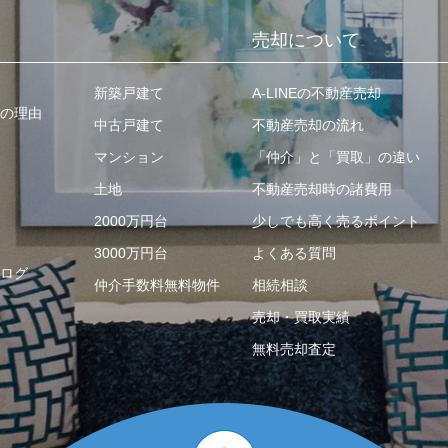
売却について
新築戸建て
A-LINEの不動産売却
の理由
中古戸建て
不動産売却の流れ
マンション
「仲介」と「買取」の違い
土地
不動産売却時の諸費用
2000万円台
少しでも高く売るポイント
3000万円台
よくある質問
ログ
仲介手数料無料物件
相続相談
売却・買取実績
無料売却査定