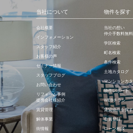
当社について
物件を探す
会社概要
当社の想い
仲介手数料無料
インフォメーション
学区検索
スタッフ紹介
町名検索
お客様の声
条件検索
セミナー情報
土地カタログ
スタッフブログ
マンションカタ
お問い合わせ
物件レポート
リフォーム事例
提携会社様紹介
WEBチラシ
賃貸管理
賃貸物件を探す
解体事業
会員登録
街情報
ローン相談