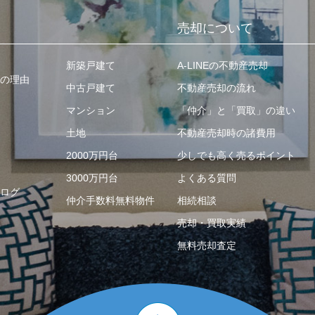
売却について
新築戸建て
A-LINEの不動産売却
の理由
中古戸建て
不動産売却の流れ
マンション
「仲介」と「買取」の違い
土地
不動産売却時の諸費用
2000万円台
少しでも高く売るポイント
3000万円台
よくある質問
ログ
仲介手数料無料物件
相続相談
売却・買取実績
無料売却査定