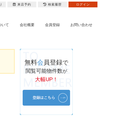
り
来店予約
検索履歴
ログイン
ついて
会社概要
会員登録
お問い合わせ
無料
会
員登録
で
閲覧可能物件数
が
大幅UP！