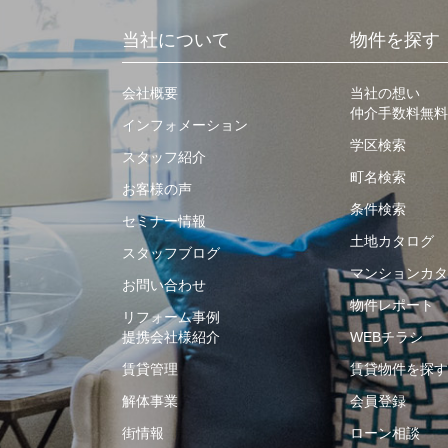
当社について
物件を探す
会社概要
当社の想い
仲介手数料無料
インフォメーション
学区検索
スタッフ紹介
町名検索
お客様の声
条件検索
セミナー情報
土地カタログ
スタッフブログ
マンションカタ
お問い合わせ
物件レポート
リフォーム事例
提携会社様紹介
WEBチラシ
賃貸管理
賃貸物件を探す
解体事業
会員登録
街情報
ローン相談