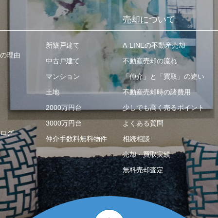
売却について
新築戸建て
A-LINEの不動産売却
の理由
中古戸建て
不動産売却の流れ
マンション
「仲介」と「買取」の違い
土地
不動産売却時の諸費用
2000万円台
少しでも高く売るポイント
3000万円台
よくある質問
ログ
仲介手数料無料物件
相続相談
売却・買取実績
無料売却査定