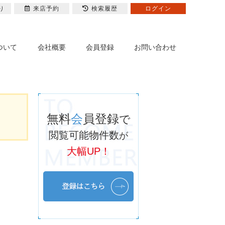
り
来店予約
検索履歴
ログイン
ついて
会社概要
会員登録
お問い合わせ
無料
会
員登録
で
閲覧可能物件数
が
大幅UP！