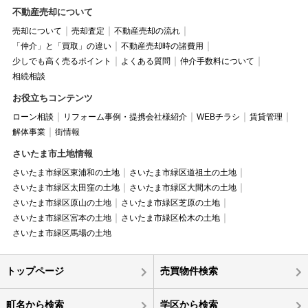
不動産売却について
売却について
売却査定
不動産売却の流れ
「仲介」と「買取」の違い
不動産売却時の諸費用
少しでも高く売るポイント
よくある質問
仲介手数料について
相続相談
お役立ちコンテンツ
ローン相談
リフォーム事例・提携会社様紹介
WEBチラシ
賃貸管理
解体事業
街情報
さいたま市土地情報
さいたま市緑区東浦和の土地
さいたま市緑区道祖土の土地
さいたま市緑区太田窪の土地
さいたま市緑区大間木の土地
さいたま市緑区原山の土地
さいたま市緑区芝原の土地
さいたま市緑区宮本の土地
さいたま市緑区松木の土地
さいたま市緑区馬場の土地
トップページ
売買物件検索
町名から検索
学区から検索