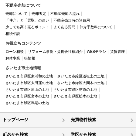
不動産売却について
売却について
売却査定
不動産売却の流れ
「仲介」と「買取」の違い
不動産売却時の諸費用
少しでも高く売るポイント
よくある質問
仲介手数料について
相続相談
お役立ちコンテンツ
ローン相談
リフォーム事例・提携会社様紹介
WEBチラシ
賃貸管理
解体事業
街情報
さいたま市土地情報
さいたま市緑区東浦和の土地
さいたま市緑区道祖土の土地
さいたま市緑区太田窪の土地
さいたま市緑区大間木の土地
さいたま市緑区原山の土地
さいたま市緑区芝原の土地
さいたま市緑区宮本の土地
さいたま市緑区松木の土地
さいたま市緑区馬場の土地
トップページ
売買物件検索
町名から検索
学区から検索