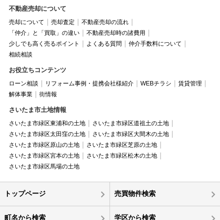
不動産売却について
売却について
売却査定
不動産売却の流れ
「仲介」と「買取」の違い
不動産売却時の諸費用
少しでも高く売るポイント
よくある質問
仲介手数料について
相続相談
お役立ちコンテンツ
ローン相談
リフォーム事例・提携会社様紹介
WEBチラシ
賃貸管理
解体事業
街情報
さいたま市土地情報
さいたま市緑区東浦和の土地
さいたま市緑区道祖土の土地
さいたま市緑区太田窪の土地
さいたま市緑区大間木の土地
さいたま市緑区原山の土地
さいたま市緑区芝原の土地
さいたま市緑区宮本の土地
さいたま市緑区松木の土地
さいたま市緑区馬場の土地
トップページ
売買物件検索
町名から検索
学区から検索