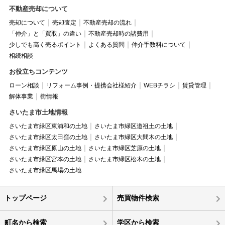
不動産売却について
売却について
売却査定
不動産売却の流れ
「仲介」と「買取」の違い
不動産売却時の諸費用
少しでも高く売るポイント
よくある質問
仲介手数料について
相続相談
お役立ちコンテンツ
ローン相談
リフォーム事例・提携会社様紹介
WEBチラシ
賃貸管理
解体事業
街情報
さいたま市土地情報
さいたま市緑区東浦和の土地
さいたま市緑区道祖土の土地
さいたま市緑区太田窪の土地
さいたま市緑区大間木の土地
さいたま市緑区原山の土地
さいたま市緑区芝原の土地
さいたま市緑区宮本の土地
さいたま市緑区松木の土地
さいたま市緑区馬場の土地
トップページ
売買物件検索
町名から検索
学区から検索