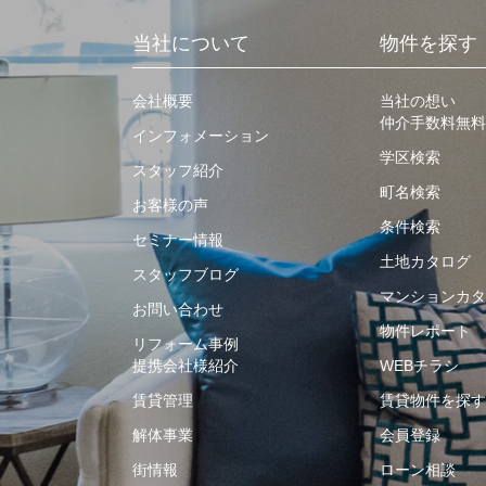
当社について
物件を探す
会社概要
当社の想い
仲介手数料無料
インフォメーション
学区検索
スタッフ紹介
町名検索
お客様の声
条件検索
セミナー情報
土地カタログ
スタッフブログ
マンションカタ
お問い合わせ
物件レポート
リフォーム事例
提携会社様紹介
WEBチラシ
賃貸管理
賃貸物件を探す
解体事業
会員登録
街情報
ローン相談