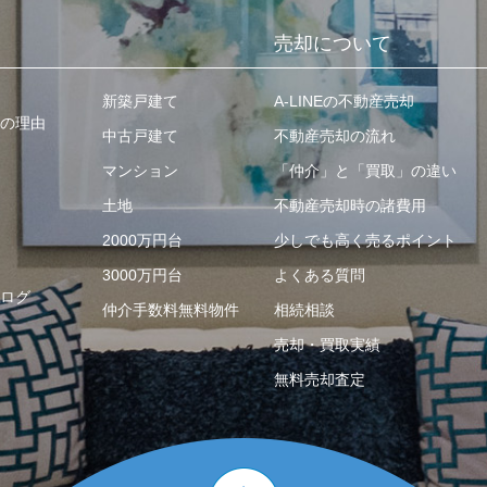
売却について
新築戸建て
A-LINEの不動産売却
の理由
中古戸建て
不動産売却の流れ
マンション
「仲介」と「買取」の違い
土地
不動産売却時の諸費用
2000万円台
少しでも高く売るポイント
3000万円台
よくある質問
ログ
仲介手数料無料物件
相続相談
売却・買取実績
無料売却査定