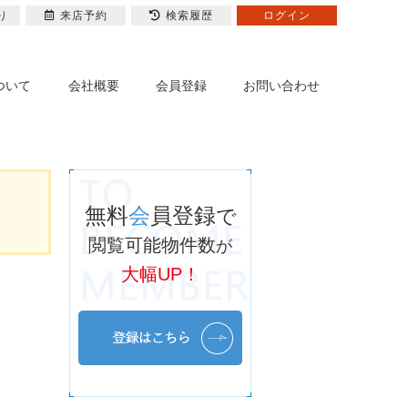
り
来店予約
検索履歴
ログイン
ついて
会社概要
会員登録
お問い合わせ
無料
会
員登録
で
閲覧可能物件数
が
大幅UP！