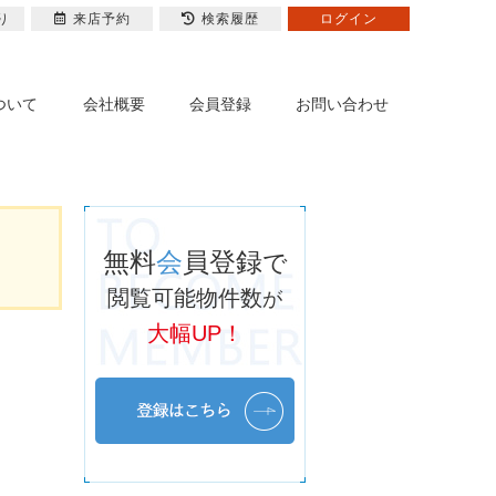
り
来店予約
検索履歴
ログイン
ついて
会社概要
会員登録
お問い合わせ
無料
会
員登録
で
閲覧可能物件数
が
大幅UP！