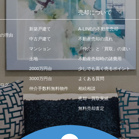
売却について
新築戸建て
A-LINEの不動産売却
の理由
中古戸建て
不動産売却の流れ
マンション
「仲介」と「買取」の違い
土地
不動産売却時の諸費用
2000万円台
少しでも高く売るポイント
3000万円台
よくある質問
ログ
仲介手数料無料物件
相続相談
売却・買取実績
無料売却査定