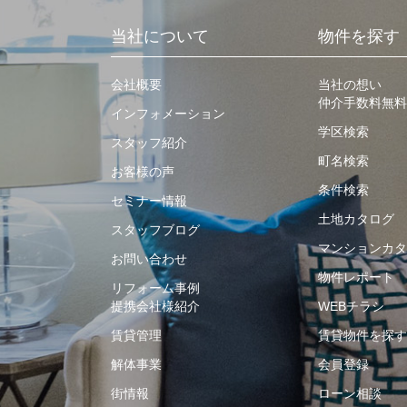
当社について
物件を探す
会社概要
当社の想い
仲介手数料無料
インフォメーション
学区検索
スタッフ紹介
町名検索
お客様の声
条件検索
セミナー情報
土地カタログ
スタッフブログ
マンションカタ
お問い合わせ
物件レポート
リフォーム事例
提携会社様紹介
WEBチラシ
賃貸管理
賃貸物件を探す
解体事業
会員登録
街情報
ローン相談