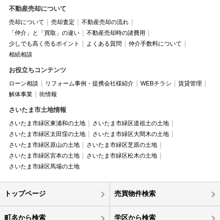
不動産売却について
売却について
売却査定
不動産売却の流れ
「仲介」と「買取」の違い
不動産売却時の諸費用
少しでも高く売るポイント
よくある質問
仲介手数料について
相続相談
お役立ちコンテンツ
ローン相談
リフォーム事例・提携会社様紹介
WEBチラシ
賃貸管理
解体事業
街情報
さいたま市土地情報
さいたま市緑区東浦和の土地
さいたま市緑区道祖土の土地
さいたま市緑区太田窪の土地
さいたま市緑区大間木の土地
さいたま市緑区原山の土地
さいたま市緑区芝原の土地
さいたま市緑区宮本の土地
さいたま市緑区松木の土地
さいたま市緑区馬場の土地
トップページ
売買物件検索
町名から検索
学区から検索