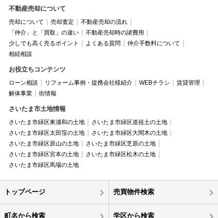
不動産売却について
売却について
売却査定
不動産売却の流れ
「仲介」と「買取」の違い
不動産売却時の諸費用
少しでも高く売るポイント
よくある質問
仲介手数料について
相続相談
お役立ちコンテンツ
ローン相談
リフォーム事例・提携会社様紹介
WEBチラシ
賃貸管理
解体事業
街情報
さいたま市土地情報
さいたま市緑区東浦和の土地
さいたま市緑区道祖土の土地
さいたま市緑区太田窪の土地
さいたま市緑区大間木の土地
さいたま市緑区原山の土地
さいたま市緑区芝原の土地
さいたま市緑区宮本の土地
さいたま市緑区松木の土地
さいたま市緑区馬場の土地
トップページ
売買物件検索
町名から検索
学区から検索