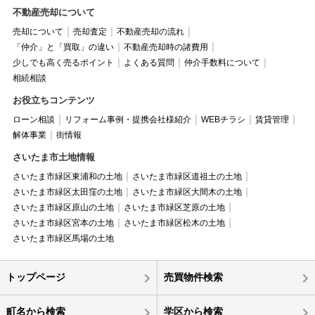
不動産売却について
売却について
売却査定
不動産売却の流れ
「仲介」と「買取」の違い
不動産売却時の諸費用
少しでも高く売るポイント
よくある質問
仲介手数料について
相続相談
お役立ちコンテンツ
ローン相談
リフォーム事例・提携会社様紹介
WEBチラシ
賃貸管理
解体事業
街情報
さいたま市土地情報
さいたま市緑区東浦和の土地
さいたま市緑区道祖土の土地
さいたま市緑区太田窪の土地
さいたま市緑区大間木の土地
さいたま市緑区原山の土地
さいたま市緑区芝原の土地
さいたま市緑区宮本の土地
さいたま市緑区松木の土地
さいたま市緑区馬場の土地
トップページ
売買物件検索
町名から検索
学区から検索