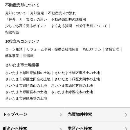
不動産売却について
売却について
売却査定
不動産売却の流れ
「仲介」と「買取」の違い
不動産売却時の諸費用
少しでも高く売るポイント
よくある質問
仲介手数料について
相続相談
お役立ちコンテンツ
ローン相談
リフォーム事例・提携会社様紹介
WEBチラシ
賃貸管理
解体事業
街情報
さいたま市土地情報
さいたま市緑区東浦和の土地
さいたま市緑区道祖土の土地
さいたま市緑区太田窪の土地
さいたま市緑区大間木の土地
さいたま市緑区原山の土地
さいたま市緑区芝原の土地
さいたま市緑区宮本の土地
さいたま市緑区松木の土地
さいたま市緑区馬場の土地
トップページ
売買物件検索
町名から検索
学区から検索