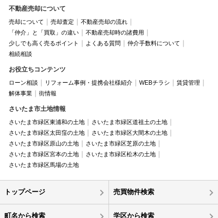
不動産売却について
売却について
売却査定
不動産売却の流れ
「仲介」と「買取」の違い
不動産売却時の諸費用
少しでも高く売るポイント
よくある質問
仲介手数料について
相続相談
お役立ちコンテンツ
ローン相談
リフォーム事例・提携会社様紹介
WEBチラシ
賃貸管理
解体事業
街情報
さいたま市土地情報
さいたま市緑区東浦和の土地
さいたま市緑区道祖土の土地
さいたま市緑区太田窪の土地
さいたま市緑区大間木の土地
さいたま市緑区原山の土地
さいたま市緑区芝原の土地
さいたま市緑区宮本の土地
さいたま市緑区松木の土地
さいたま市緑区馬場の土地
トップページ
売買物件検索
町名から検索
学区から検索